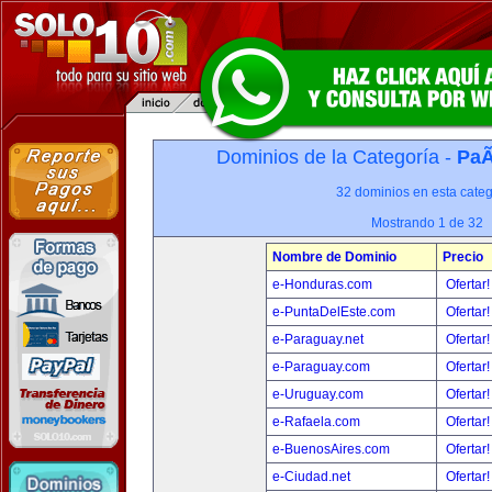
Dominios de la Categoría -
PaÃ
32 dominios en esta categ
Mostrando 1 de 32
Nombre de Dominio
Precio
e-Honduras.com
Ofertar
e-PuntaDelEste.com
Ofertar
e-Paraguay.net
Ofertar
e-Paraguay.com
Ofertar
e-Uruguay.com
Ofertar
e-Rafaela.com
Ofertar
e-BuenosAires.com
Ofertar
e-Ciudad.net
Ofertar