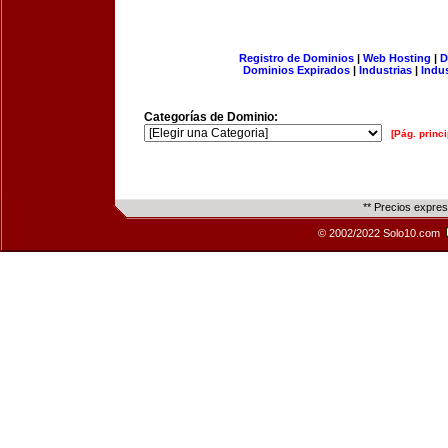
Registro de Dominios
|
Web Hosting
|
D
Dominios Expirados
|
Industrias
|
Indu
Categorías de Dominio:
[Pág. princi
** Precios expre
© 2002/2022 Solo10.com