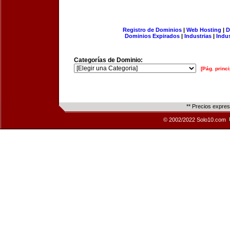
Registro de Dominios
|
Web Hosting
|
D
Dominios Expirados
|
Industrias
|
Indu
Categorías de Dominio:
[Pág. princi
** Precios expre
© 2002/2022 Solo10.com