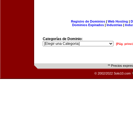
Registro de Dominios
|
Web Hosting
|
D
Dominios Expirados
|
Industrias
|
Indu
Categorías de Dominio:
[Pág. princi
** Precios expre
© 2002/2022 Solo10.com