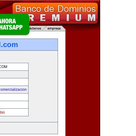
l.com
.COM
Comercializacion
tas