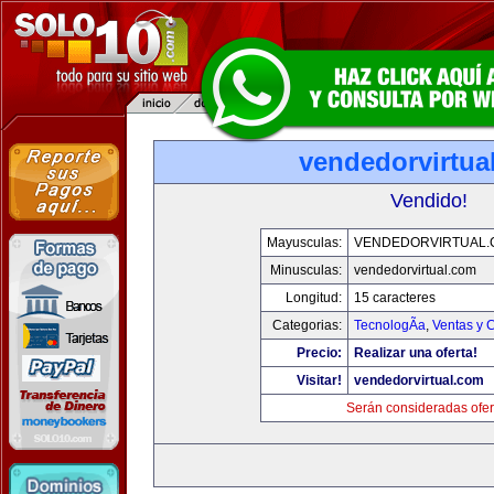
vendedorvirtua
Vendido!
Mayusculas:
VENDEDORVIRTUAL
Minusculas:
vendedorvirtual.com
Longitud:
15 caracteres
Categorias:
TecnologÃ­a
,
Ventas y 
Precio:
Realizar una oferta!
Visitar!
vendedorvirtual.com
Serán consideradas ofer