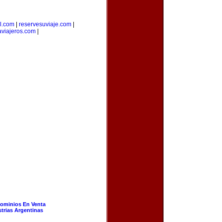
l.com
|
reservesuviaje.com
|
aviajeros.com
|
ominios En Venta
strias Argentinas