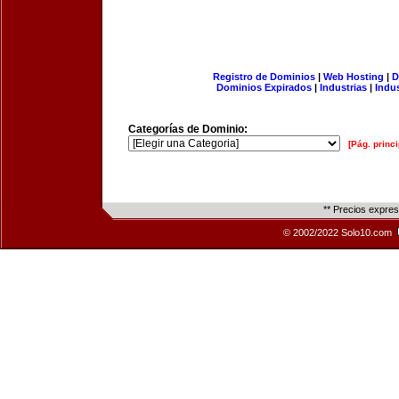
Registro de Dominios
|
Web Hosting
|
D
Dominios Expirados
|
Industrias
|
Indu
Categorías de Dominio:
[Pág. princi
** Precios expre
© 2002/2022 Solo10.com