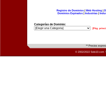
Registro de Dominios
|
Web Hosting
|
D
Dominios Expirados
|
Industrias
|
Indu
Categorías de Dominio:
[Pág. princi
** Precios expre
© 2002/2022 Solo10.com