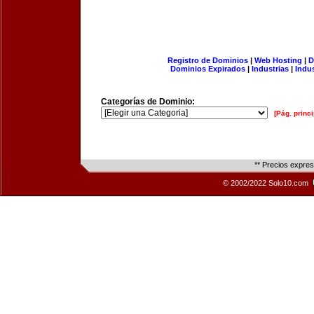
Registro de Dominios
|
Web Hosting
|
D
Dominios Expirados
|
Industrias
|
Indu
Categorías de Dominio:
[Pág. princi
** Precios expre
© 2002/2022 Solo10.com