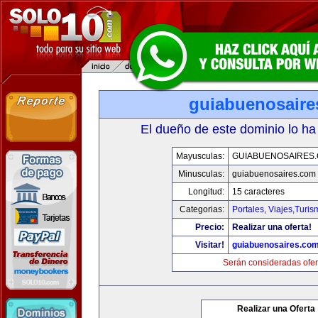
guiabuenosaire
El dueño de este dominio lo ha
Mayusculas:
GUIABUENOSAIRES
Minusculas:
guiabuenosaires.com
Longitud:
15 caracteres
Categorias:
Portales
,
Viajes,Turi
Precio:
Realizar una oferta!
Visitar!
guiabuenosaires.co
Serán consideradas ofer
Realizar una Oferta