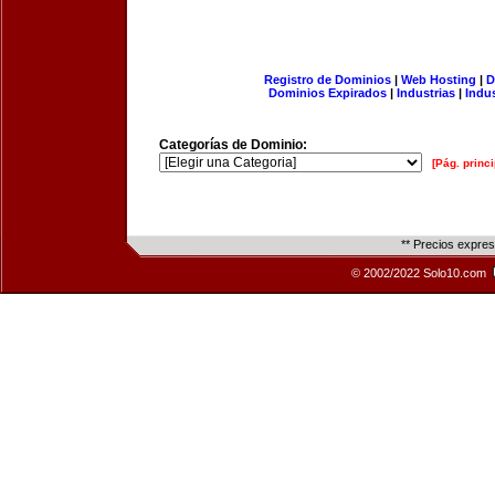
Registro de Dominios
|
Web Hosting
|
D
Dominios Expirados
|
Industrias
|
Indu
Categorías de Dominio:
[Pág. princi
** Precios expre
© 2002/2022 Solo10.com