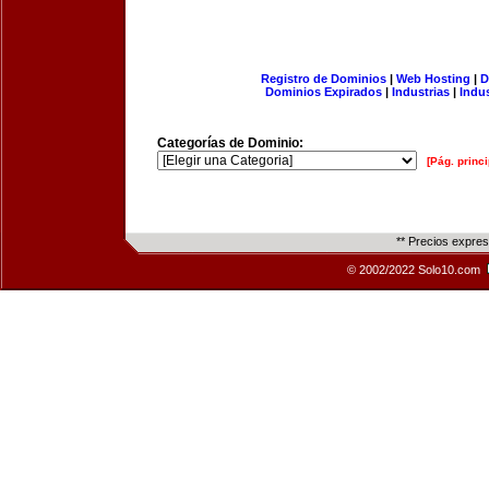
Registro de Dominios
|
Web Hosting
|
D
Dominios Expirados
|
Industrias
|
Indu
Categorías de Dominio:
[Pág. princi
** Precios expre
© 2002/2022 Solo10.com