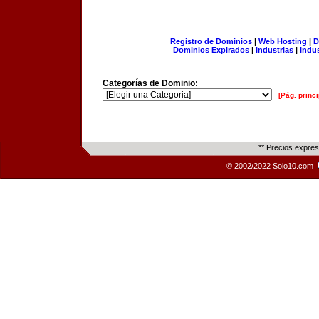
Registro de Dominios
|
Web Hosting
|
D
Dominios Expirados
|
Industrias
|
Indu
Categorías de Dominio:
[Pág. princi
** Precios expre
© 2002/2022 Solo10.com