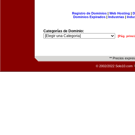
Registro de Dominios
|
Web Hosting
|
D
Dominios Expirados
|
Industrias
|
Indu
Categorías de Dominio:
[Pág. princi
** Precios expre
© 2002/2022 Solo10.com