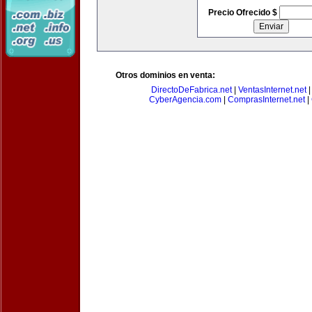
Precio Ofrecido $
Otros dominios en venta:
DirectoDeFabrica.net
|
VentasInternet.net
CyberAgencia.com
|
ComprasInternet.net
|