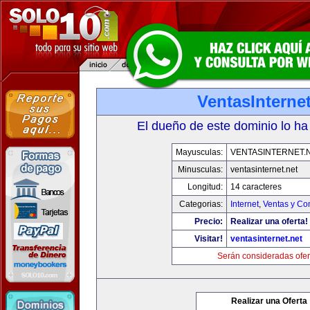
VentasInternet
El dueño de este dominio lo ha
Mayusculas:
VENTASINTERNET.
Minusculas:
ventasinternet.net
Longitud:
14 caracteres
Categorias:
Internet
,
Ventas y Co
Precio:
Realizar una oferta!
Visitar!
ventasinternet.net
Serán consideradas ofer
Realizar una Oferta