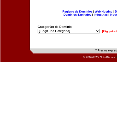
Registro de Dominios
|
Web Hosting
|
D
Dominios Expirados
|
Industrias
|
Indu
Categorías de Dominio:
[Pág. princi
** Precios expre
© 2002/2022 Solo10.com