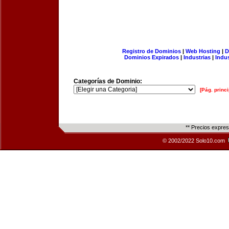
Registro de Dominios
|
Web Hosting
|
D
Dominios Expirados
|
Industrias
|
Indu
Categorías de Dominio:
[Pág. princi
** Precios expre
© 2002/2022 Solo10.com