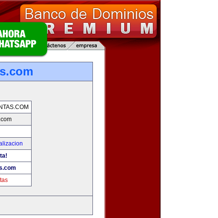
as.com
NTAS.COM
.com
alizacion
ta!
s.com
tas