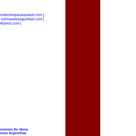
roductosparalasalud.com
|
|
normasdeseguridad.com
|
liarios.com
|
ominios En Venta
strias Argentinas