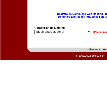
Registro de Dominios
|
Web Hosting
|
D
Dominios Expirados
|
Industrias
|
Indu
Categorías de Dominio:
[Pág. princi
** Precios expre
© 2002/2022 Solo10.com