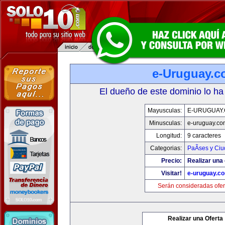
e-Uruguay.
El dueño de este dominio lo ha
Mayusculas:
E-URUGUAY
Minusculas:
e-uruguay.co
Longitud:
9 caracteres
Categorias:
PaÃ­ses y Ci
Precio:
Realizar una 
Visitar!
e-uruguay.c
Serán consideradas ofer
Realizar una Oferta