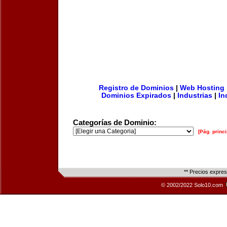
Registro de Dominios
|
Web Hosting
Dominios Expirados
|
Industrias
|
In
Categorías de Dominio:
[Pág. princi
** Precios expre
© 2002/2022 Solo10.com