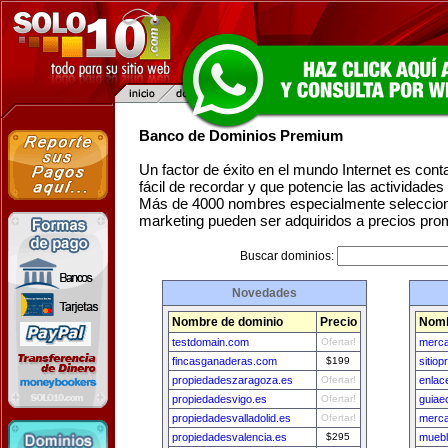
Banco de Dominios Premium
Un factor de éxito en el mundo Internet es con
fácil de recordar y que potencie las actividade
Más de 4000 nombres especialmente seleccion
marketing pueden ser adquiridos a precios pro
Buscar dominios:
Novedades
Nombre de dominio
Precio
Nomb
testdomain.com
Ofertar!
merca
fincasganaderas.com
$199
sitiop
propiedadeszaragoza.es
Ofertar!
enlac
propiedadesvigo.es
Ofertar!
guiae
propiedadesvalladolid.es
Ofertar!
merca
propiedadesvalencia.es
$295
muebl