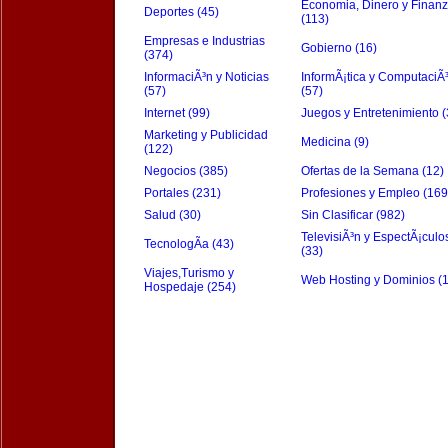
Economia, Dinero y Finan
Deportes (45)
(113)
Empresas e Industrias
Gobierno (16)
(374)
InformaciÃ³n y Noticias
InformÃ¡tica y ComputaciÃ
(57)
(57)
Internet (99)
Juegos y Entretenimiento (
Marketing y Publicidad
Medicina (9)
(122)
Negocios (385)
Ofertas de la Semana (12)
Portales (231)
Profesiones y Empleo (169
Salud (30)
Sin Clasificar (982)
TelevisiÃ³n y EspectÃ¡culo
TecnologÃ­a (43)
(33)
Viajes,Turismo y
Web Hosting y Dominios (
Hospedaje (254)