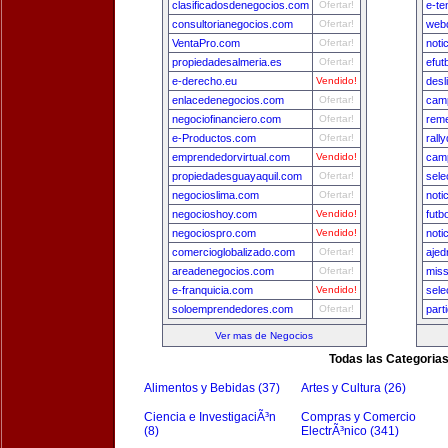
clasificadosdenegocios.com
Ofertar!
e-te
consultorianegocios.com
Ofertar!
webd
VentaPro.com
Ofertar!
noti
propiedadesalmeria.es
Ofertar!
efut
e-derecho.eu
Vendido!
desl
enlacedenegocios.com
Ofertar!
camp
negociofinanciero.com
Ofertar!
reme
e-Productos.com
Ofertar!
rall
emprendedorvirtual.com
Vendido!
camp
propiedadesguayaquil.com
Ofertar!
sele
negocioslima.com
Ofertar!
noti
negocioshoy.com
Vendido!
futb
negociospro.com
Vendido!
noti
comercioglobalizado.com
Ofertar!
ajed
areadenegocios.com
Ofertar!
miss
e-franquicia.com
Vendido!
sele
soloemprendedores.com
Ofertar!
part
Ver mas de Negocios
Todas las Categoria
Alimentos y Bebidas (37)
Artes y Cultura (26)
Ciencia e InvestigaciÃ³n
Compras y Comercio
(8)
ElectrÃ³nico (341)