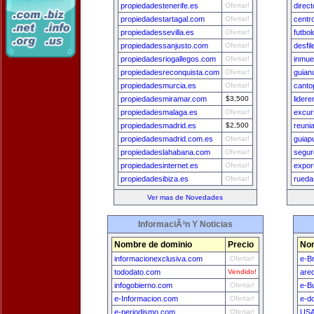
propiedadestenerife.es
Ofertar!
direc
propiedadestartagal.com
Ofertar!
centr
propiedadessevilla.es
Ofertar!
futbo
propiedadessanjusto.com
Ofertar!
desfi
propiedadesriogallegos.com
Ofertar!
inmue
propiedadesreconquista.com
Ofertar!
guian
propiedadesmurcia.es
Ofertar!
canto
propiedadesmiramar.com
$3,500
lider
propiedadesmalaga.es
Ofertar!
excur
propiedadesmadrid.es
$2,500
reuni
propiedadesmadrid.com.es
Ofertar!
guiap
propiedadeslahabana.com
Ofertar!
segur
propiedadesinternet.es
Ofertar!
expor
propiedadesibiza.es
Ofertar!
rueda
Ver mas de Novedades
InformaciÃ³n Y Noticias
Nombre de dominio
Precio
Nom
informacionexclusiva.com
Ofertar!
e-Br
tododato.com
Vendido!
are
infogobierno.com
Ofertar!
e-B
e-Informacion.com
Ofertar!
e-d
e-periodismo.com
Ofertar!
USA