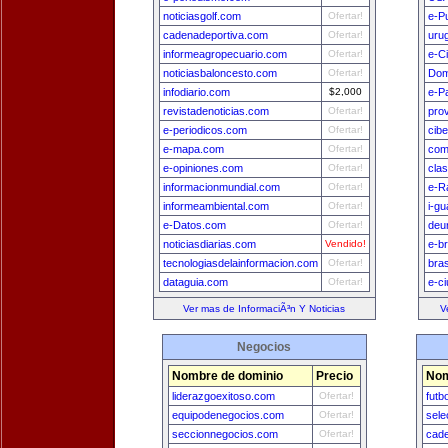
noticiasgolf.com
Ofertar!
e-P
cadenadeportiva.com
Ofertar!
uru
informeagropecuario.com
Ofertar!
e-C
noticiasbaloncesto.com
Ofertar!
Dom
infodiario.com
$2,000
e-P
revistadenoticias.com
Ofertar!
pro
e-periodicos.com
Ofertar!
cib
e-mapa.com
Ofertar!
com
e-opiniones.com
Ofertar!
cla
informacionmundial.com
Ofertar!
e-R
informeambiental.com
Ofertar!
i-g
e-Datos.com
Ofertar!
deu
noticiasdiarias.com
Vendido!
e-br
tecnologiasdelainformacion.com
Ofertar!
bra
dataguia.com
Ofertar!
e-c
Ver mas de InformaciÃ³n Y Noticias
V
Negocios
Nombre de dominio
Precio
Nom
liderazgoexitoso.com
Ofertar!
futb
equipodenegocios.com
Ofertar!
sele
seccionnegocios.com
Ofertar!
cade