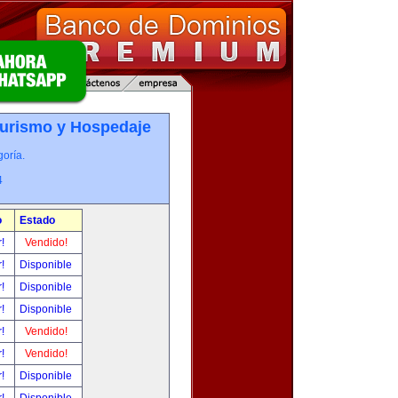
Turismo y Hospedaje
oría.
4
o
Estado
r!
Vendido!
r!
Disponible
r!
Disponible
r!
Disponible
r!
Vendido!
r!
Vendido!
r!
Disponible