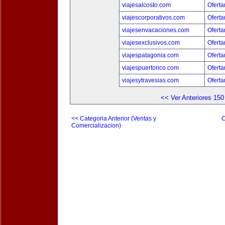
viajesalcosto.com
Oferta
viajescorporativos.com
Oferta
viajesenvacaciones.com
Oferta
viajesexclusivos.com
Oferta
viajespatagonia.com
Oferta
viajespuertorico.com
Oferta
viajesytravesias.com
Oferta
<< Ver Anteriores 150
<< Categoria Anterior (Ventas y
C
Comercializacion)