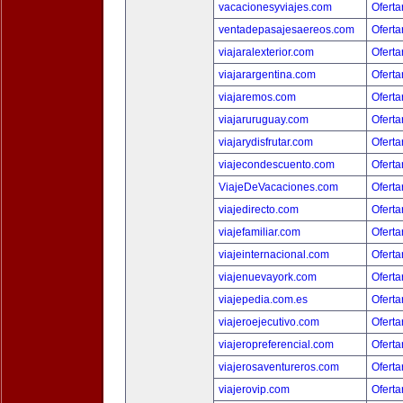
vacacionesyviajes.com
Oferta
ventadepasajesaereos.com
Oferta
viajaralexterior.com
Oferta
viajarargentina.com
Oferta
viajaremos.com
Oferta
viajaruruguay.com
Oferta
viajarydisfrutar.com
Oferta
viajecondescuento.com
Oferta
ViajeDeVacaciones.com
Oferta
viajedirecto.com
Oferta
viajefamiliar.com
Oferta
viajeinternacional.com
Oferta
viajenuevayork.com
Oferta
viajepedia.com.es
Oferta
viajeroejecutivo.com
Oferta
viajeropreferencial.com
Oferta
viajerosaventureros.com
Oferta
viajerovip.com
Oferta