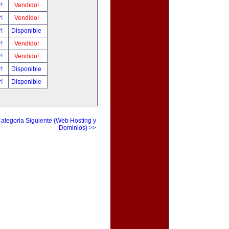
r!
Vendido!
r!
Vendido!
r!
Disponible
r!
Vendido!
r!
Vendido!
r!
Disponible
r!
Disponible
ategoria Siguiente (Web Hosting y
Dominios) >>