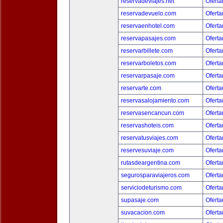
reservadeviajes.net
Oferta
reservadevuelo.com
Oferta
reservaenhotel.com
Oferta
reservapasajes.com
Oferta
reservarbillete.com
Oferta
reservarboletos.com
Oferta
reservarpasaje.com
Oferta
reservarte.com
Oferta
reservasalojamiento.com
Oferta
reservasencancun.com
Oferta
reservashoteis.com
Oferta
reservatusviajes.com
Oferta
reservesuviaje.com
Oferta
rutasdeargentina.com
Oferta
segurosparaviajeros.com
Oferta
serviciodeturismo.com
Oferta
supasaje.com
Oferta
suvacacion.com
Oferta