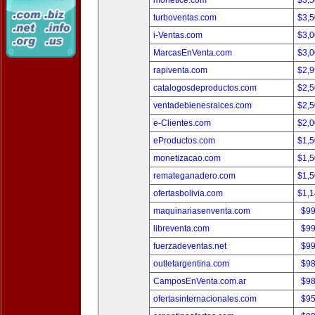
monetice.com
$3,
turboventas.com
$3,
i-Ventas.com
$3,
MarcasEnVenta.com
$3,
rapiventa.com
$2,
catalogosdeproductos.com
$2,
ventadebienesraices.com
$2,
e-Clientes.com
$2,
eProductos.com
$1,
monetizacao.com
$1,
remateganadero.com
$1,
ofertasbolivia.com
$1,
maquinariasenventa.com
$9
libreventa.com
$9
fuerzadeventas.net
$9
outletargentina.com
$9
CamposEnVenta.com.ar
$9
ofertasinternacionales.com
$9