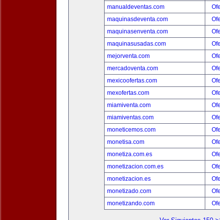
manualdeventas.com
Ofe
maquinasdeventa.com
Ofe
maquinasenventa.com
Ofe
maquinasusadas.com
Ofe
mejorventa.com
Ofe
mercadoventa.com
Ofe
mexicoofertas.com
Ofe
mexofertas.com
Ofe
miamiventa.com
Ofe
miamiventas.com
Ofe
moneticemos.com
Ofe
monetisa.com
Ofe
monetiza.com.es
Ofe
monetizacion.com.es
Ofe
monetizacion.es
Ofe
monetizado.com
Ofe
monetizando.com
Ofe