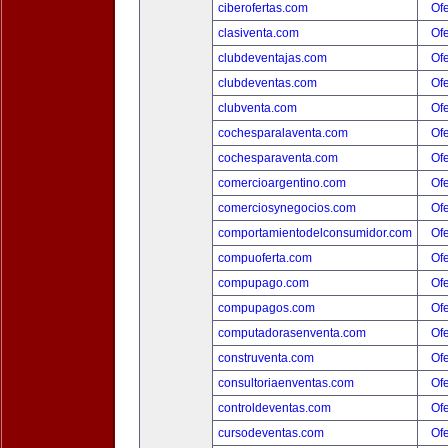
ciberofertas.com
Ofe
clasiventa.com
Ofe
clubdeventajas.com
Ofe
clubdeventas.com
Ofe
clubventa.com
Ofe
cochesparalaventa.com
Ofe
cochesparaventa.com
Ofe
comercioargentino.com
Ofe
comerciosynegocios.com
Ofe
comportamientodelconsumidor.com
Ofe
compuoferta.com
Ofe
compupago.com
Ofe
compupagos.com
Ofe
computadorasenventa.com
Ofe
construventa.com
Ofe
consultoriaenventas.com
Ofe
controldeventas.com
Ofe
cursodeventas.com
Ofe