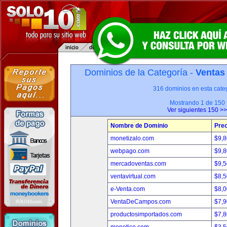
Dominios de la Categoría -
Ventas
316 dominios en esta categ
Mostrando 1 de 150
Ver siguientes 150 >>
Nombre de Dominio
Prec
monetizalo.com
$9,
webpago.com
$9,
mercadoventas.com
$9,
ventavirtual.com
$8,
e-Venta.com
$8,
VentaDeCampos.com
$7,
productosimportados.com
$7,